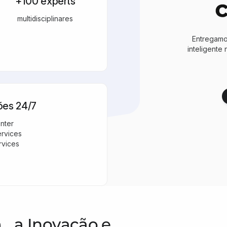
+100 experts
multidisciplinares
Entregamo
inteligente
ões 24/7
nter
ervices
rvices
 a Inovação e