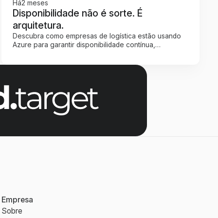
Há
2 meses
Disponibilidade não é sorte. É
arquitetura.
Descubra como empresas de logística estão usando
Azure para garantir disponibilidade contínua,
eficiência operacional e visibilidade em tempo real —
sem depender de infraestrutura física vulnerável a
falhas.
Empresa
Sobre