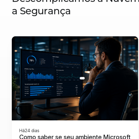
a Segurança
Há
24 dias
Como saber se seu ambiente Microsoft