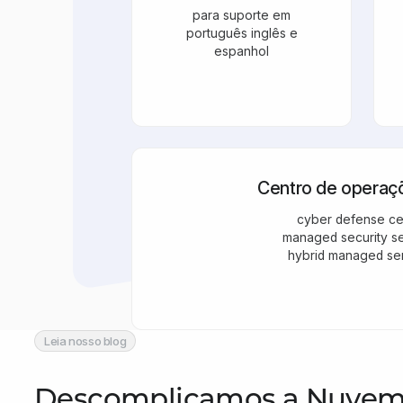
para suporte em
português inglês e
espanhol
Centro de operaç
cyber defense ce
managed security s
hybrid managed se
Leia nosso blog
Descomplicamos a Nuvem,