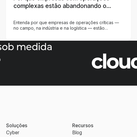
complexas estão abandonando o
servidor físico?
Entenda por que empresas de operações críticas —
no campo, na indústria e na logística — estão
migrando de servidores físicos para Azure, e o que
cada perfil de empresa precisa considerar antes de
sob medida
dar esse passo.
o
Soluções
Recursos
Cyber
Blog