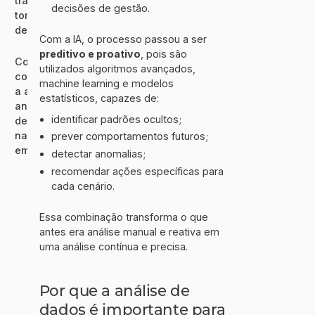
traz para a
decisões de gestão.
tomada de
decisão?
Com a IA, o processo passou a ser
preditivo e proativo
, pois são
Como
utilizados algoritmos avançados,
começar
machine learning e modelos
a aplicar
estatísticos, capazes de:
análise
identificar padrões ocultos;
de dados
na sua
prever comportamentos futuros;
empresa?
detectar anomalias;
recomendar ações específicas para
cada cenário.
Essa combinação transforma o que
antes era análise manual e reativa em
uma análise contínua e precisa.
Por que a análise de
dados é importante para