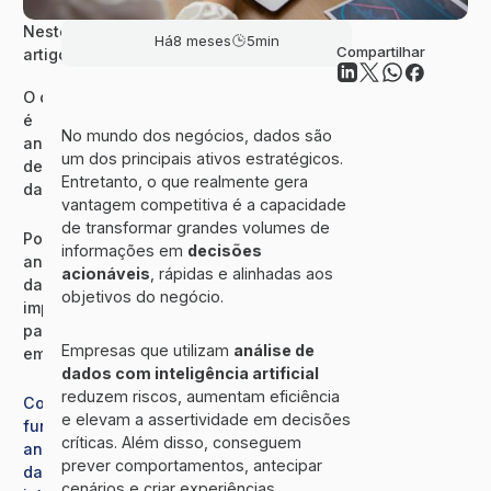
Neste
Há
8 meses
5
min
Compartilhar
artigo
O que
é
No mundo dos negócios, dados são
análise
um dos principais ativos estratégicos.
de
Entretanto, o que realmente gera
dados?
vantagem competitiva é a capacidade
de transformar grandes volumes de
Por que a
informações em
decisões
análise de
acionáveis
, rápidas e alinhadas aos
dados é
objetivos do negócio.
importante
para
Empresas que utilizam
análise de
empresas?
dados com inteligência artificial
reduzem riscos, aumentam eficiência
Como
e elevam a assertividade em decisões
funciona a
críticas. Além disso, conseguem
análise de
prever comportamentos, antecipar
dados com
cenários e criar experiências