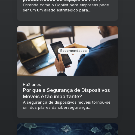
Copilot para empresas
Entenda como o Copilot para empresas pode
ser um um aliado estratégico para
vendedores, analistas financeiros e
profissionais jurídicos
Recomendados
Há
2 anos
Por que a Segurança de Dispositivos
Móveis é tão importante?
A segurança de dispositivos móveis tornou-se
um dos pilares da cibersegurança
empresarial. Sabia mais sobre este serviço e
como utilizá-lo.