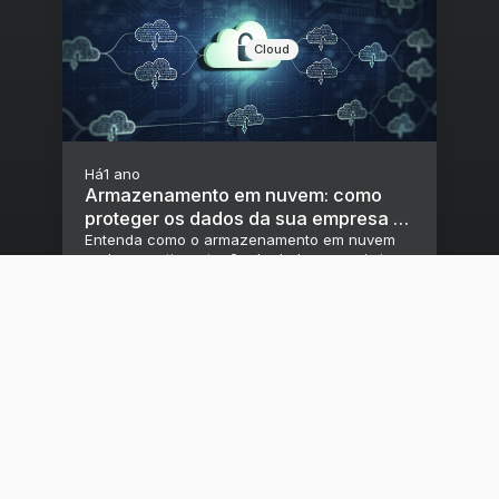
Cloud
Há
1 ano
Armazenamento em nuvem: como
proteger os dados da sua empresa e
maximizar a performance
Entenda como o armazenamento em nuvem
pode garantir proteção de dados e maximizar
a performance da sua empresa.
Soluções
Recursos
Segurança e
Cyber
Blog
proteção em
Cloud
Webinars
qualquer
Modern Work
Infográficos
ambiente
Ebook