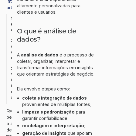
inteligência
altamente personalizadas para
artificial?
clientes e usuários.
1.
Processamento
O que é análise de
e aprendizado
dados?
2. Detecção
de riscos e
oportunidades
A
análise de dados
é o processo de
em tempo real
coletar, organizar, interpretar e
transformar informações em insights
3.
que orientam estratégias de negócio.
Visualização
inteligente e
tomada de
Ela envolve etapas como:
decisão
assistida
coleta e integração de dados
provenientes de múltiplas fontes;
Quais
limpeza e padronização
para
benefícios
garantir confiabilidade;
a análise
modelagem e interpretação
;
de dados
geração de insights
que apoiam