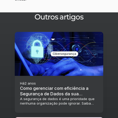
Outros artigos
Cibersegurança
Há
2 anos
Como gerenciar com eficiência a
Segurança de Dados da sua
organização?
A segurança de dados é uma prioridade que
nenhuma organização pode ignorar. Saiba
como se proteger e evitar sanções.