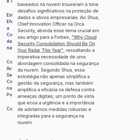
é a Chave?
baseados na nuvem trouxeram à tona
desafios significativos na proteção de
Estratégias
dados e ativos empresariais. Avi Shua,
Efetivas para
Chief Innovation Officer na Orca
a
Security, aborda esse tema crucial em
Consolidação
seu artigo para a Forbes,
"Why Cloud
da Segurança
Security Consolidation Should Be On
na Nuvem
Your Radar This Year"
, ressaltando a
imperativa necessidade de uma
Como Nossa
abordagem consolidada na segurança
Avaliação de
da nuvem. Segundo Shua, essa
Segurança e
estratégia não apenas simplifica a
Conformidade
gestão da segurança, mas também
na Nuvem
amplifica a eficácia na defesa contra
Pode Ajudar
ameaças digitais, um ponto de vista
que ecoa a urgência e a importância
Conclusão
de adotarmos medidas robustas e
integradas para a segurança na
nuvem.