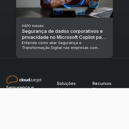
Há
10 meses
Segurança de dados corporativos e
privacidade no Microsoft Copilot para
transformação digital nas empresas
Entenda como aliar Segurança e
Transformação Digital nas empresas com
Microsoft Copilot para acelerar o crescimento
e a produtividade.
Soluções
Recursos
Segurança e
Cyber
Blog
proteção em
Cloud
Webinars
qualquer
Modern Work
Infográficos
ambiente
Ebook
📞 +55 11 31817011
📍 Av. das Nações
Unidas, 12.901 –